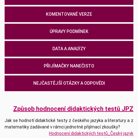
KOMENTOVANÉ VERZE
ÚPRAVY PODMÍNEK
DATA A ANALÝZY
PŘIJÍMAČKY NANEČISTO
NEJČASTĚJŠÍ OTÁZKY A ODPOVĚDI
Způsob hodnocení didaktických testů JPZ
Jak se hodnotí didaktické testy z českého jazyka a literatury a z
matematiky zadávané v rámci jednotné přijímací zkoušky?
Hodnocení didaktických testů_Český jazyk