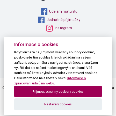
Udělám maturitu
Jednotné přijímačky
Instagram
MŠMT
Informace o cookies
NPI ČR
Když kliknete na „Přijmout všechny soubory cookie“,
poskytnete tím souhlas k jejich ukládání na vašem
TAU
zařízení, což pomáhá s navigací na stránce, s analýzou
PŘIHLÁŠKY NA STŘEDNÍ
využití dat a s našimi marketingovými snahami. Váš
souhlas můžete kdykoliv odvolat v Nastavení cookies.
Další informace naleznete v sekci
Informace o
zpracování údajů na webu.
Centrum pro zjišťování výsledků vzdělávání | © 2026 Všechna práva vyhrazena
Přijmout všechny soubory cookies
Textová verze
|
Mapa stránek
|
Prohlášení o přístupnosti
Nastavení cookies