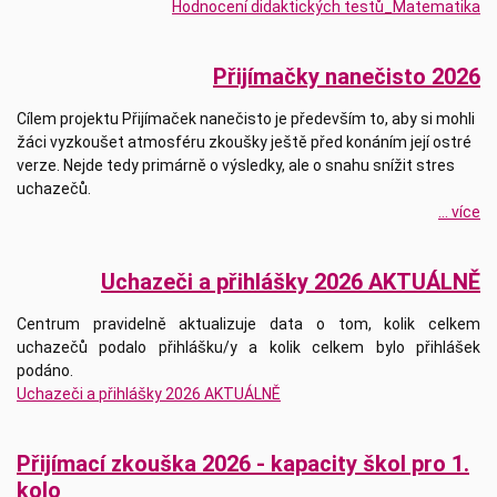
Hodnocení didaktických testů_Matematika
Přijímačky nanečisto 2026
Cílem projektu Přijímaček nanečisto je především to, aby si mohli
žáci vyzkoušet atmosféru zkoušky ještě před konáním její ostré
verze. Nejde tedy primárně o výsledky, ale o snahu snížit stres
uchazečů.
... více
Uchazeči a přihlášky 2026 AKTUÁLNĚ
Centrum pravidelně aktualizuje data o tom, kolik celkem
uchazečů podalo přihlášku/y a kolik celkem bylo přihlášek
podáno.
Uchazeči a přihlášky 2026 AKTUÁLNĚ
Přijímací zkouška 2026 - kapacity škol pro 1.
kolo