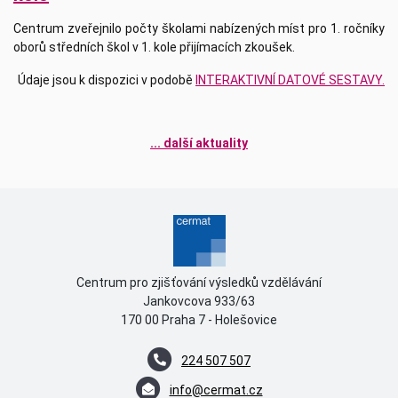
Centrum zveřejnilo počty školami nabízených míst pro 1. ročníky
oborů středních škol v 1. kole přijímacích zkoušek.
Údaje jsou k dispozici v podobě
INTERAKTIVNÍ DATOVÉ SESTAVY.
... další aktuality
Centrum pro zjišťování výsledků vzdělávání
Jankovcova 933/63
170 00 Praha 7 - Holešovice
224 507 507
info@cermat.cz