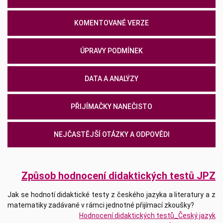
KOMENTOVANÉ VERZE
ÚPRAVY PODMÍNEK
DATA A ANALÝZY
PŘIJÍMAČKY NANEČISTO
NEJČASTĚJŠÍ OTÁZKY A ODPOVĚDI
Způsob hodnocení didaktických testů JPZ
Jak se hodnotí didaktické testy z českého jazyka a literatury a z
matematiky zadávané v rámci jednotné přijímací zkoušky?
Hodnocení didaktických testů_Český jazyk