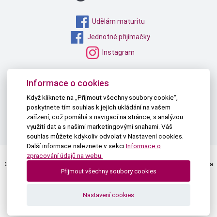
Udělám maturitu
Jednotné přijímačky
Instagram
MŠMT
Informace o cookies
NPI ČR
Když kliknete na „Přijmout všechny soubory cookie“,
poskytnete tím souhlas k jejich ukládání na vašem
TAU
zařízení, což pomáhá s navigací na stránce, s analýzou
PŘIHLÁŠKY NA STŘEDNÍ
využití dat a s našimi marketingovými snahami. Váš
souhlas můžete kdykoliv odvolat v Nastavení cookies.
Další informace naleznete v sekci
Informace o
zpracování údajů na webu.
Centrum pro zjišťování výsledků vzdělávání | © 2026 Všechna práva vyhrazena
Přijmout všechny soubory cookies
Textová verze
|
Mapa stránek
|
Prohlášení o přístupnosti
Nastavení cookies