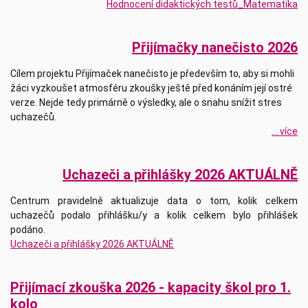
Hodnocení didaktických testů_Matematika
Přijímačky nanečisto 2026
Cílem projektu Přijímaček nanečisto je především to, aby si mohli
žáci vyzkoušet atmosféru zkoušky ještě před konáním její ostré
verze. Nejde tedy primárně o výsledky, ale o snahu snížit stres
uchazečů.
... více
Uchazeči a přihlášky 2026 AKTUÁLNĚ
Centrum pravidelně aktualizuje data o tom, kolik celkem
uchazečů podalo přihlášku/y a kolik celkem bylo přihlášek
podáno.
Uchazeči a přihlášky 2026 AKTUÁLNĚ
Přijímací zkouška 2026 - kapacity škol pro 1.
kolo