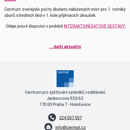
Centrum zveřejnilo počty školami nabízených míst pro 1. ročníky
oborů středních škol v 1. kole přijímacích zkoušek.
Údaje jsou k dispozici v podobě
INTERAKTIVNÍ DATOVÉ SESTAVY.
... další aktuality
Centrum pro zjišťování výsledků vzdělávání
Jankovcova 933/63
170 00 Praha 7 - Holešovice
224 507 507
info@cermat.cz