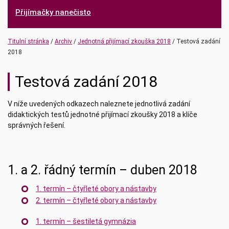
Přijímačky nanečisto
(current)
(current)
Titulní stránka
Archiv
Jednotná přijímací zkouška 2018
Testová zadání
2018
Testová zadání 2018
V níže uvedených odkazech naleznete jednotlivá zadání
didaktických testů jednotné přijímací zkoušky 2018 a klíče
správných řešení.
1. a 2. řádný termín – duben 2018
1. termín – čtyřleté obory a nástavby
2. termín – čtyřleté obory a nástavby
1. termín – šestiletá gymnázia