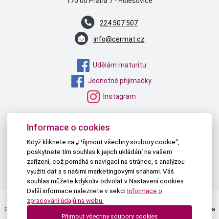
170 00 Praha 7 - Holešovice
224 507 507
info@cermat.cz
Udělám maturitu
Jednotné přijímačky
Instagram
MŠMT
Informace o cookies
NPI ČR
Když kliknete na „Přijmout všechny soubory cookie“,
poskytnete tím souhlas k jejich ukládání na vašem
TAU
zařízení, což pomáhá s navigací na stránce, s analýzou
PŘIHLÁŠKY NA STŘEDNÍ
využití dat a s našimi marketingovými snahami. Váš
souhlas můžete kdykoliv odvolat v Nastavení cookies.
Další informace naleznete v sekci
Informace o
zpracování údajů na webu.
Centrum pro zjišťování výsledků vzdělávání | © 2026 Všechna práva vyhrazena
Přijmout všechny soubory cookies
Textová verze
|
Mapa stránek
|
Prohlášení o přístupnosti