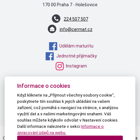
170 00 Praha 7 - Holešovice
224 507 507
info@cermat.cz
Udělám maturitu
Jednotné přijímačky
Instagram
MŠMT
Informace o cookies
NPI ČR
Když kliknete na „Přijmout všechny soubory cookie“,
poskytnete tím souhlas k jejich ukládání na vašem
TAU
zařízení, což pomáhá s navigací na stránce, s analýzou
PŘIHLÁŠKY NA STŘEDNÍ
využití dat a s našimi marketingovými snahami. Váš
souhlas můžete kdykoliv odvolat v Nastavení cookies.
Další informace naleznete v sekci
Informace o
zpracování údajů na webu.
Centrum pro zjišťování výsledků vzdělávání | © 2026 Všechna práva vyhrazena