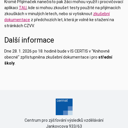
Kromě Přijímaček nanečisto pak žáci mohou využít i procvičovací
aplikaci
TAU
, kde si mohou zkoušet testy použité na přijímacích
zkouškách v minulých letech, nebo si vytisknout
zkušební
dokumentace
z předchozích let, která je volně ke stažení na
stránkách CZVV.
Další informace
Dne 28. 1. 2026 po 18. hodině bude v IS CERTIS v "Knihovně
obecné" zpřístupněna zkušební dokumentace i pro
střední
školy
.
Centrum pro zjišťování výsledků vzdělávání
Jankovcova 933/63