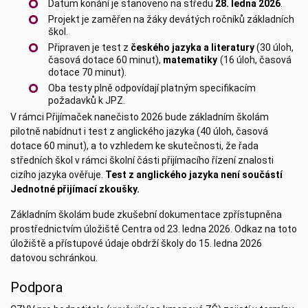
Datum konání je stanoveno na středu
28. ledna 2026
.
Projekt je zaměřen na žáky devátých ročníků základních
škol.
Připraven je test z
českého jazyka a literatury
(30 úloh,
časová dotace 60 minut),
matematiky
(16 úloh, časová
dotace 70 minut).
Oba testy plně odpovídají platným specifikacím
požadavků k JPZ.
V rámci Přijímaček nanečisto 2026 bude základním školám
pilotně nabídnut i test z anglického jazyka (40 úloh, časová
dotace 60 minut), a to vzhledem ke skutečnosti, že řada
středních škol v rámci školní části přijímacího řízení znalosti
cizího jazyka ověřuje.
Test z anglického jazyka není součástí
Jednotné přijímací zkoušky.
Základním školám bude zkušební dokumentace zpřístupněna
prostřednictvím úložiště Centra od 23. ledna 2026. Odkaz na toto
úložiště a přístupové údaje obdrží školy do 15. ledna 2026
datovou schránkou.
Podpora