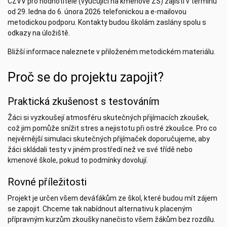
CZVV pro hodnotitele (vyučující na kmenové ZŠ) zajistí v termínu
od 29. ledna do 6. února 2026 telefonickou a e-mailovou
metodickou podporu. Kontakty budou školám zaslány spolu s
odkazy na úložiště.
Bližší informace naleznete v přiloženém
metodickém materiálu.
Proč se do projektu zapojit?
Praktická zkušenost s testováním
Žáci si vyzkoušejí atmosféru skutečných přijímacích zkoušek,
což jim pomůže snížit stres a nejistotu při ostré zkoušce. Pro co
nejvěrnější simulaci skutečných přijímaček doporučujeme, aby
žáci skládali testy v jiném prostředí než ve své třídě nebo
kmenové škole, pokud to podmínky dovolují.
Rovné příležitosti
Projekt je určen všem deváťákům ze škol, které budou mít zájem
se zapojit. Chceme tak nabídnout alternativu k placeným
přípravným kurzům zkoušky nanečisto všem žákům bez rozdílu.