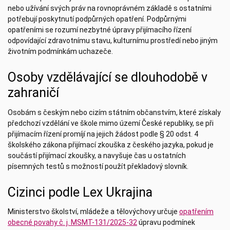
nebo užívání svých práv na rovnoprávném základě s ostatními
potřebují poskytnutí podpůrných opatření. Podpůrnými
opatřeními se rozumí nezbytné úpravy přijímacího řízení
odpovídající zdravotnímu stavu, kulturnímu prostředí nebo jiným
životním podmínkám uchazeče.
Osoby vzdělávající se dlouhodobě v
zahraničí
Osobám s českým nebo cizím státním občanstvím, které získaly
předchozí vzdělání ve škole mimo území České republiky, se při
přijímacím řízení promíjí na jejich žádost podle § 20 odst. 4
školského zákona přijímací zkouška z českého jazyka, pokud je
součástí přijímací zkoušky, a navyšuje čas u ostatních
písemných testů s možností použít překladový slovník.
Cizinci podle Lex Ukrajina
Ministerstvo školství, mládeže a tělovýchovy určuje
opatřením
obecné povahy č. j. MSMT-131/2025-32
úpravu podmínek