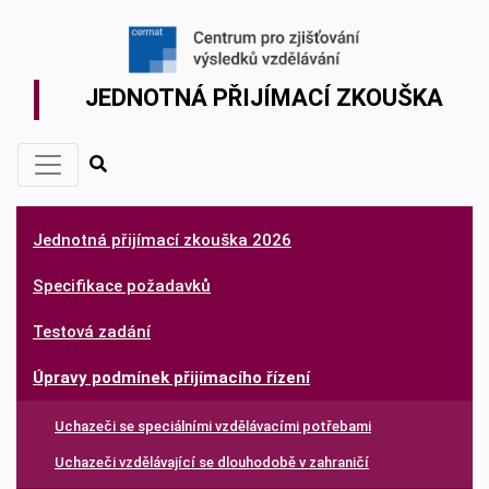
JEDNOTNÁ PŘIJÍMACÍ ZKOUŠKA
Jednotná přijímací zkouška 2026
Specifikace požadavků
Testová zadání
Úpravy podmínek přijímacího řízení
Uchazeči se speciálními vzdělávacími potřebami
Uchazeči vzdělávající se dlouhodobě v zahraničí