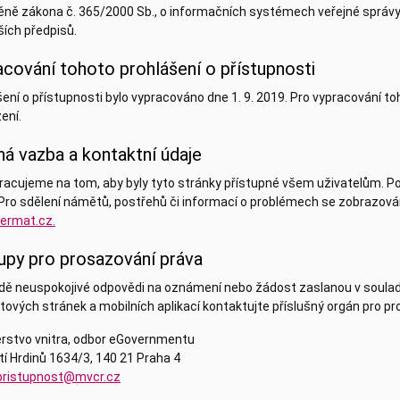
ěně zákona č. 365/2000 Sb., o informačních systémech veřejné správy
ších předpisů.
cování tohoto prohlášení o přístupnosti
ení o přístupnosti bylo vypracováno dne 1. 9. 2019. Pro vypracování t
ení.
á vazba a kontaktní údaje
racujeme na tom, aby byly tyto stránky přístupné všem uživatelům. Po
 Pro sdělení námětů, postřehů či informací o problémech se zobrazová
ermat.cz
.
upy pro prosazování práva
dě neuspokojivé odpovědi na oznámení nebo žádost zaslanou v souladu 
tových stránek a mobilních aplikací kontaktujte příslušný orgán pro p
erstvo vnitra, odbor eGovernmentu
í Hrdinů 1634/3, 140 21 Praha 4
pristupnost@mvcr.cz