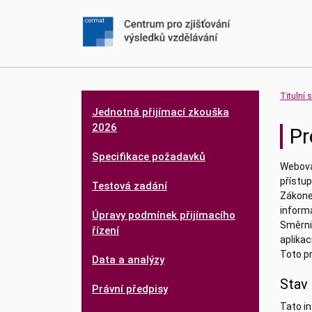
Titulní 
Jednotná přijímací zkouška
2026
Pr
Specifikace požadavků
Webová
přístup
Testová zadání
Zákonem
inform
Úpravy podmínek přijímacího
Směrni
řízení
aplikací
Toto pr
Data a analýzy
Stav
Právní předpisy
Tato in