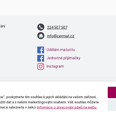
vání
224 507 507
info@cermat.cz
Udělám maturitu
Jednotné přijímačky
Instagram
Centrum pro zjišťování výsledků vzdělávání | © 2026 Všechna práva vyhrazena
Textová verze
|
Mapa stránek
|
Prohlášení o přístupnosti
e“, poskytnete tím souhlas k jejich ukládání na vašem zařízení,
užití dat a s našimi marketingovými snahami. Váš souhlas můžete
ormace naleznete v sekci
Informace o zpracování údajů na webu.