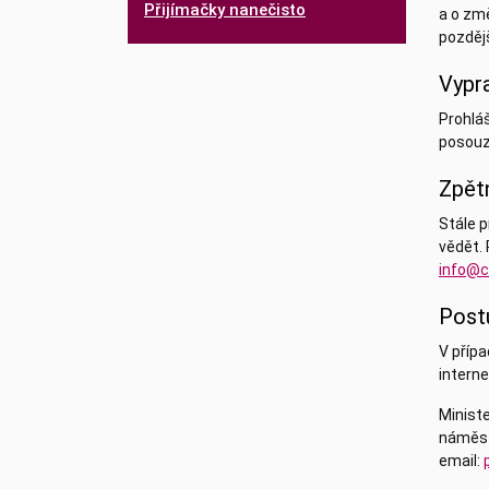
Přijímačky nanečisto
a o zm
pozděj
Vypra
Prohláš
posouz
Zpětn
Stále p
vědět.
info@c
Post
V přípa
interne
Minist
náměst
email: