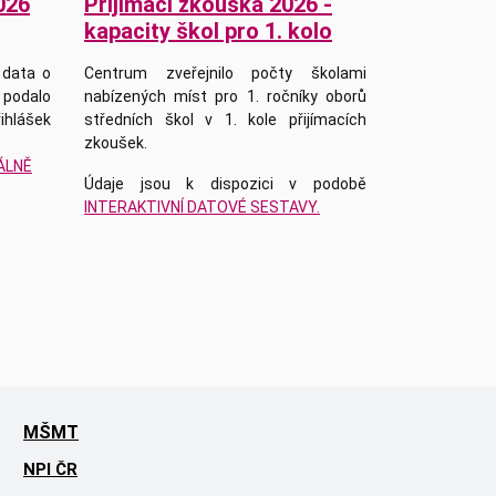
026
Přijímací zkouška 2026 -
kapacity škol pro 1. kolo
 data o
Centrum zveřejnilo počty školami
podalo
nabízených míst pro 1. ročníky oborů
řihlášek
středních škol v 1. kole přijímacích
zkoušek.
UÁLNĚ
Údaje jsou k dispozici v podobě
INTERAKTIVNÍ DATOVÉ SESTAVY.
MŠMT
NPI ČR