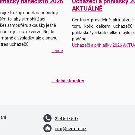
jímačky nanečisto 2026
Uchazeči a přihlášky 2
AKTUÁLNĚ
rojektu Přijímaček nanečisto je
ím to, aby si mohli žáci
Centrum pravidelně aktualizuje
šet atmosféru zkoušky ještě
tom, kolik celkem uchazečů 
náním její ostré verze. Nejde
přihlášku/y a kolik celkem bylo p
imárně o výsledky, ale o snahu
podáno.
stres uchazečů.
Uchazeči a přihlášky 2026 AKT
... více
... další aktuality
vání
224 507 507
info@cermat.cz