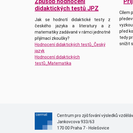
Způsob hodnocení
Při
didaktických testů JPZ
Cílem p
předevš
Jak se hodnotí didaktické testy z
vyzkou
českého jazyka a literatury a z
před ko
matematiky zadávané v rámci jednotné
tedy pr
přijímací zkoušky?
snížit 
Hodnocení didaktických testů_Český
jazyk
Hodnocení didaktických
testů_Matematika
Centrum pro zjišťování výsledků vzdělá
Jankovcova 933/63
170 00 Praha 7 - Holešovice