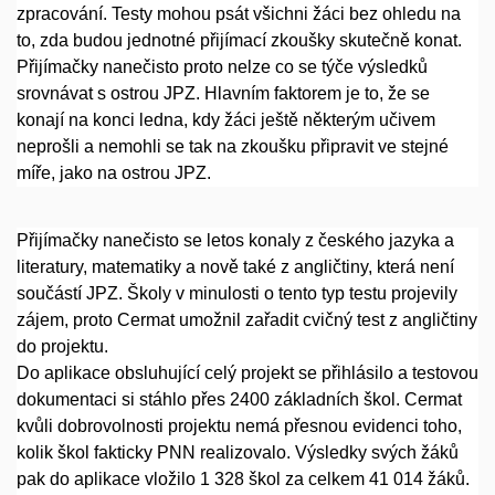
zpracování. Testy mohou psát všichni žáci bez ohledu na
to, zda budou jednotné přijímací zkoušky skutečně konat.
Přijímačky nanečisto proto nelze co se týče výsledků
srovnávat s ostrou JPZ. Hlavním faktorem je to, že se
konají na konci ledna, kdy žáci ještě některým učivem
neprošli a nemohli se tak na zkoušku připravit ve stejné
míře, jako na ostrou JPZ.
Přijímačky nanečisto se letos konaly z českého jazyka a
literatury, matematiky a nově také z angličtiny, která není
součástí JPZ. Školy v minulosti o tento typ testu projevily
zájem, proto Cermat umožnil zařadit cvičný test z angličtiny
do projektu.
Do aplikace obsluhující celý projekt se přihlásilo a testovou
dokumentaci si stáhlo přes 2400 základních škol. Cermat
kvůli dobrovolnosti projektu nemá přesnou evidenci toho,
kolik škol fakticky PNN realizovalo. Výsledky svých žáků
pak do aplikace vložilo 1 328 škol za celkem 41 014 žáků.