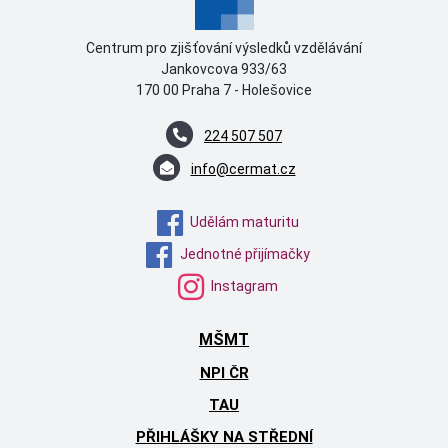
Centrum pro zjišťování výsledků vzdělávání
Jankovcova 933/63
170 00 Praha 7 - Holešovice
224 507 507
info@cermat.cz
Udělám maturitu
Jednotné přijímačky
Instagram
MŠMT
NPI ČR
TAU
PŘIHLÁŠKY NA STŘEDNÍ