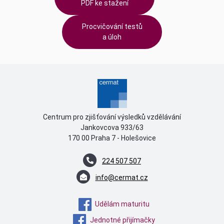
PDF ke stažení
Procvičování testů
a úloh
Centrum pro zjišťování výsledků vzdělávání
Jankovcova 933/63
170 00 Praha 7 - Holešovice
224 507 507
info@cermat.cz
Udělám maturitu
Jednotné přijímačky