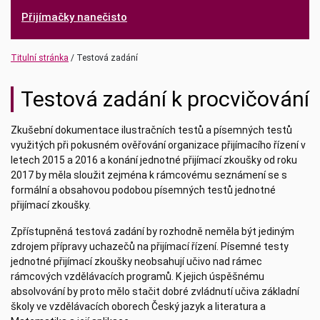
Přijímačky nanečisto
Titulní stránka
Testová zadání
Testová zadání k procvičování
Zkušební dokumentace ilustračních testů a písemných testů
využitých při pokusném ověřování organizace přijímacího řízení v
letech 2015 a 2016 a konání jednotné přijímací zkoušky od roku
2017 by měla sloužit zejména k rámcovému seznámení se s
formální a obsahovou podobou písemných testů jednotné
přijímací zkoušky.
Zpřístupněná testová zadání by rozhodně neměla být jediným
zdrojem přípravy uchazečů na přijímací řízení. Písemné testy
jednotné přijímací zkoušky neobsahují učivo nad rámec
rámcových vzdělávacích programů. K jejich úspěšnému
absolvování by proto mělo stačit dobré zvládnutí učiva základní
školy ve vzdělávacích oborech Český jazyk a literatura a