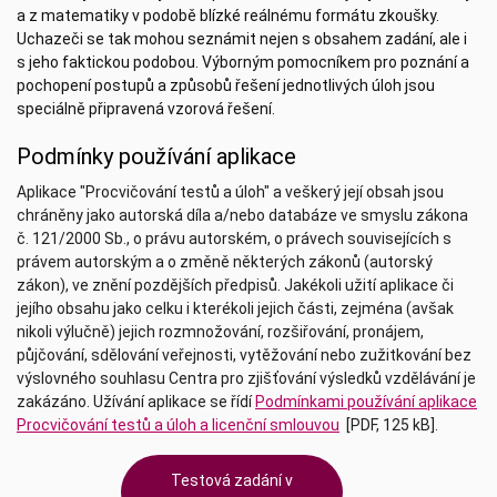
a z matematiky v podobě blízké reálnému formátu zkoušky.
Uchazeči se tak mohou seznámit nejen s obsahem zadání, ale i
s jeho faktickou podobou. Výborným pomocníkem pro poznání a
pochopení postupů a způsobů řešení jednotlivých úloh jsou
speciálně připravená vzorová řešení.
Podmínky používání aplikace
Aplikace "Procvičování testů a úloh" a veškerý její obsah jsou
chráněny jako autorská díla a/nebo databáze ve smyslu zákona
č. 121/2000 Sb., o právu autorském, o právech souvisejících s
právem autorským a o změně některých zákonů (autorský
zákon), ve znění pozdějších předpisů. Jakékoli užití aplikace či
jejího obsahu jako celku i kterékoli jejich části, zejména (avšak
nikoli výlučně) jejich rozmnožování, rozšiřování, pronájem,
půjčování, sdělování veřejnosti, vytěžování nebo zužitkování bez
výslovného souhlasu Centra pro zjišťování výsledků vzdělávání je
zakázáno. Užívání aplikace se řídí
Podmínkami používání aplikace
Procvičování testů a úloh a licenční smlouvou
[PDF, 125 kB].
Testová zadání v