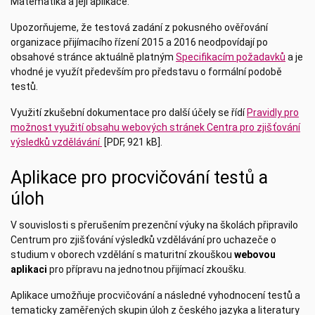
Matematika a její aplikace.
Upozorňujeme, že testová zadání z pokusného ověřování
organizace přijímacího řízení 2015 a 2016 neodpovídají po
obsahové stránce aktuálně platným
Specifikacím požadavků
a je
vhodné je využít především pro představu o formální podobě
testů.
Využití zkušební dokumentace pro další účely se řídí
Pravidly pro
možnost využití obsahu webových stránek Centra pro zjišťování
výsledků vzdělávání
[PDF, 921 kB].
Aplikace pro procvičování testů a
úloh
V souvislosti s přerušením prezenční výuky na školách připravilo
Centrum pro zjišťování výsledků vzdělávání pro uchazeče o
studium v oborech vzdělání s maturitní zkouškou
webovou
aplikaci
pro přípravu na jednotnou přijímací zkoušku.
Aplikace umožňuje procvičování a následné vyhodnocení testů a
tematicky zaměřených skupin úloh z českého jazyka a literatury