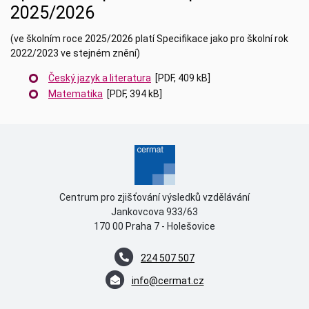
2025/2026
(ve školním roce 2025/2026 platí Specifikace jako pro školní rok
2022/2023 ve stejném znění)
Č
eský jazyk a literatura
[PDF, 409 kB]
Matematika
[PDF, 394 kB]
Centrum pro zjišťování výsledků vzdělávání
Jankovcova 933/63
170 00 Praha 7 - Holešovice
224 507 507
info@cermat.cz