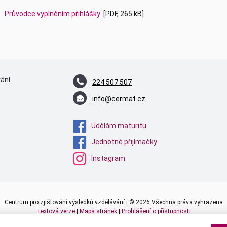
Průvodce vyplněním přihlášky
[PDF, 265 kB]
vání
224 507 507
info@cermat.cz
Udělám maturitu
Jednotné přijímačky
Instagram
Centrum pro zjišťování výsledků vzdělávání | © 2026 Všechna práva vyhrazena
Textová verze
|
Mapa stránek
|
Prohlášení o přístupnosti