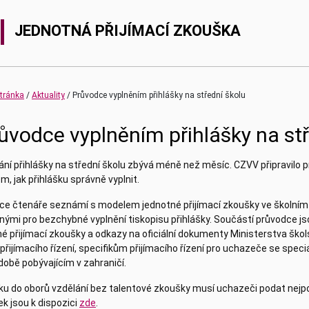
JEDNOTNÁ PŘIJÍMACÍ ZKOUŠKA
(current)
stránka
Aktuality
Průvodce vyplněním přihlášky na střední školu
ůvodce vyplněním přihlášky na stř
ní přihlášky na střední školu zbývá méně než měsíc. CZVV připravilo 
, jak přihlášku správně vyplnit.
ce čtenáře seznámí s modelem jednotné přijímací zkoušky ve školním
nými pro bezchybné vyplnění tiskopisu přihlášky. Součástí průvodce 
é přijímací zkoušky a odkazy na oficiální dokumenty Ministerstva škols
přijímacího řízení, specifikům přijímacího řízení pro uchazeče se spe
době pobývajícím v zahraničí.
šku do oborů vzdělání bez talentové zkoušky musí uchazeči podat nejp
ek jsou k dispozici
zde
.