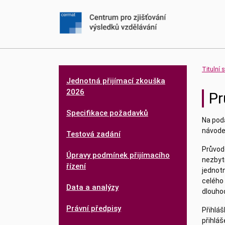
Titulní 
Jednotná přijímací zkouška
2026
Pr
Specifikace požadavků
Na podá
návodem
Testová zadání
Průvod
Úpravy podmínek přijímacího
nezbyt
řízení
jednotn
celého 
Data a analýzy
dlouho
Právní předpisy
Přihlá
přihláš