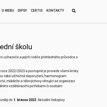
O WEBU
DIPSY
CERTIS
KONTAKTY
ední školu
pro uchazeče a jejich rodiče přehledného průvodce s
 roce 2022/2023 a postupně je provede všemi kroky
jsou také užitečná doporučení, harmonogram
tví, mládeže a tělovýchovy věnující se organizaci
ciálními vzdělávacími potřebami či osobám
ozději do
1. března 2023
. Aktuální tiskopisy