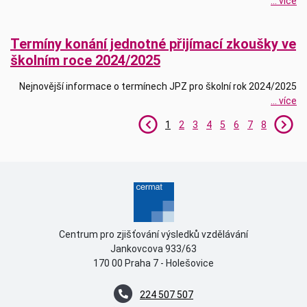
... více
Termíny konání jednotné přijímací zkoušky ve
školním roce 2024/2025
Nejnovější informace o termínech JPZ pro školní rok 2024/2025
... více
1
2
3
4
5
6
7
8
Centrum pro zjišťování výsledků vzdělávání
Jankovcova 933/63
170 00 Praha 7 - Holešovice
224 507 507