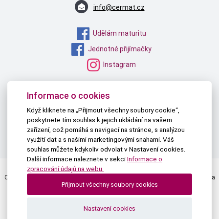
info@cermat.cz
Udělám maturitu
Jednotné přijímačky
Instagram
MŠMT
Informace o cookies
NPI ČR
Když kliknete na „Přijmout všechny soubory cookie“,
poskytnete tím souhlas k jejich ukládání na vašem
TAU
zařízení, což pomáhá s navigací na stránce, s analýzou
PŘIHLÁŠKY NA STŘEDNÍ
využití dat a s našimi marketingovými snahami. Váš
souhlas můžete kdykoliv odvolat v Nastavení cookies.
Další informace naleznete v sekci
Informace o
zpracování údajů na webu.
Centrum pro zjišťování výsledků vzdělávání | © 2026 Všechna práva vyhrazena
Přijmout všechny soubory cookies
Textová verze
|
Mapa stránek
|
Prohlášení o přístupnosti
Nastavení cookies