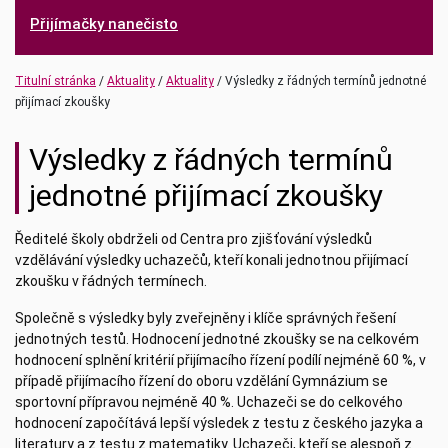
Přijímačky nanečisto
(current)
(current)
Titulní stránka
Aktuality
Aktuality
Výsledky z řádných termínů jednotné
přijímací zkoušky
Výsledky z řádných termínů
jednotné přijímací zkoušky
Ředitelé školy obdrželi od Centra pro zjišťování výsledků
vzdělávání výsledky uchazečů, kteří konali jednotnou přijímací
zkoušku v řádných termínech.
Společně s výsledky byly zveřejněny i klíče správných řešení
jednotných testů. Hodnocení jednotné zkoušky se na celkovém
hodnocení splnění kritérií přijímacího řízení podílí nejméně 60 %, v
případě přijímacího řízení do oboru vzdělání Gymnázium se
sportovní přípravou nejméně 40 %. Uchazeči se do celkového
hodnocení započítává lepší výsledek z testu z českého jazyka a
literatury a z testu z matematiky. Uchazeči, kteří se alespoň z