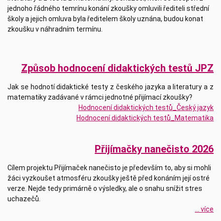
jednoho řádného temrínu konání zkoušky omluvili řediteli střední
školy a jejich omluva byla ředitelem školy uznána, budou konat
zkoušku v náhradním termínu.
Způsob hodnocení didaktických testů JPZ
Jak se hodnotí didaktické testy z českého jazyka a literatury a z
matematiky zadávané v rámci jednotné přijímací zkoušky?
Hodnocení didaktických testů_Český jazyk
Hodnocení didaktických testů_Matematika
Přijímačky nanečisto 2026
Cílem projektu Přijímaček nanečisto je především to, aby si mohli
žáci vyzkoušet atmosféru zkoušky ještě před konáním její ostré
verze. Nejde tedy primárně o výsledky, ale o snahu snížit stres
uchazečů.
... více