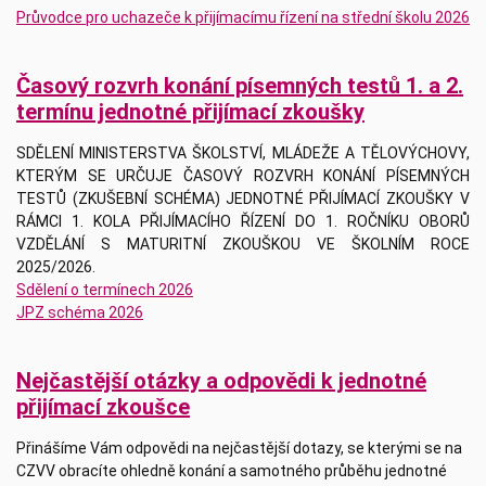
Průvodce pro uchazeče k přijímacímu řízení na střední školu 2026
Časový rozvrh konání písemných testů 1. a 2.
termínu jednotné přijímací zkoušky
SDĚLENÍ MINISTERSTVA ŠKOLSTVÍ, MLÁDEŽE A TĚLOVÝCHOVY,
KTERÝM SE URČUJE ČASOVÝ ROZVRH KONÁNÍ PÍSEMNÝCH
TESTŮ (ZKUŠEBNÍ SCHÉMA) JEDNOTNÉ PŘIJÍMACÍ ZKOUŠKY V
RÁMCI 1. KOLA PŘIJÍMACÍHO ŘÍZENÍ DO 1. ROČNÍKU OBORŮ
VZDĚLÁNÍ S MATURITNÍ ZKOUŠKOU VE ŠKOLNÍM ROCE
2025/2026.
Sdělení o termínech 2026
JPZ schéma 2026
Nejčastější otázky a odpovědi k jednotné
přijímací zkoušce
Přinášíme Vám odpovědi na nejčastější dotazy, se kterými se na
CZVV obracíte ohledně konání a samotného průběhu jednotné