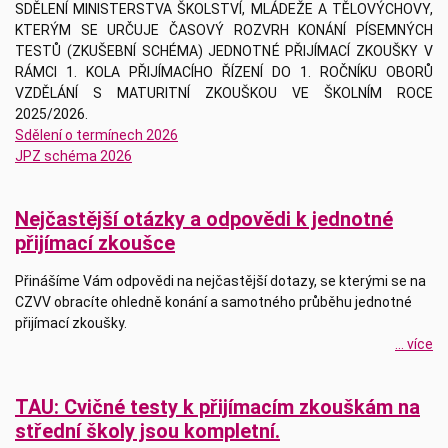
SDĚLENÍ MINISTERSTVA ŠKOLSTVÍ, MLÁDEŽE A TĚLOVÝCHOVY,
KTERÝM SE URČUJE ČASOVÝ ROZVRH KONÁNÍ PÍSEMNÝCH
TESTŮ (ZKUŠEBNÍ SCHÉMA) JEDNOTNÉ PŘIJÍMACÍ ZKOUŠKY V
RÁMCI 1. KOLA PŘIJÍMACÍHO ŘÍZENÍ DO 1. ROČNÍKU OBORŮ
VZDĚLÁNÍ S MATURITNÍ ZKOUŠKOU VE ŠKOLNÍM ROCE
2025/2026.
Sdělení o termínech 2026
JPZ schéma 2026
Nejčastější otázky a odpovědi k jednotné
přijímací zkoušce
Přinášíme Vám odpovědi na nejčastější dotazy, se kterými se na
CZVV obracíte ohledně konání a samotného průběhu jednotné
přijímací zkoušky.
... více
TAU: Cvičné testy k přijímacím zkouškám na
střední školy jsou kompletní.