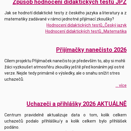
Způsob hodnocení didaktických testů JPZ
Jak se hodnotí didaktické testy z českého jazyka a literatury a z
matematiky zadávané v rámci jednotné přijímací zkoušky?
Hodnocení didaktických testů_Český jazyk
Hodnocení didaktických testů_Matematika
Přijímačky nanečisto 2026
Cílem projektu Přijímaček nanečisto je především to, aby si mohli
žáci vyzkoušet atmosféru zkoušky ještě před konáním její ostré
verze. Nejde tedy primárně o výsledky, ale o snahu snížit stres
uchazečů.
... více
Uchazeči a přihlášky 2026 AKTUÁLNĚ
Centrum pravidelně aktualizuje data o tom, kolik celkem
uchazečů podalo přihlášku/y a kolik celkem bylo přihlášek
podáno.