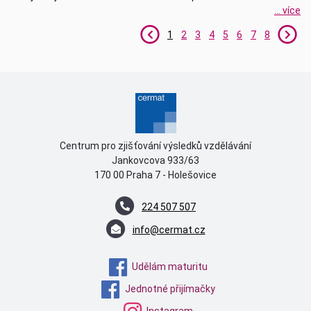
... více
1
2
3
4
5
6
7
8
Centrum pro zjišťování výsledků vzdělávání
Jankovcova 933/63
170 00 Praha 7 - Holešovice
224 507 507
info@cermat.cz
Udělám maturitu
Jednotné přijímačky
Instagram