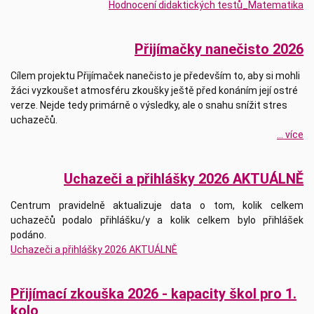
Hodnocení didaktických testů_Matematika
Přijímačky nanečisto 2026
Cílem projektu Přijímaček nanečisto je především to, aby si mohli
žáci vyzkoušet atmosféru zkoušky ještě před konáním její ostré
verze. Nejde tedy primárně o výsledky, ale o snahu snížit stres
uchazečů.
... více
Uchazeči a přihlášky 2026 AKTUÁLNĚ
Centrum pravidelně aktualizuje data o tom, kolik celkem
uchazečů podalo přihlášku/y a kolik celkem bylo přihlášek
podáno.
Uchazeči a přihlášky 2026 AKTUÁLNĚ
Přijímací zkouška 2026 - kapacity škol pro 1.
kolo