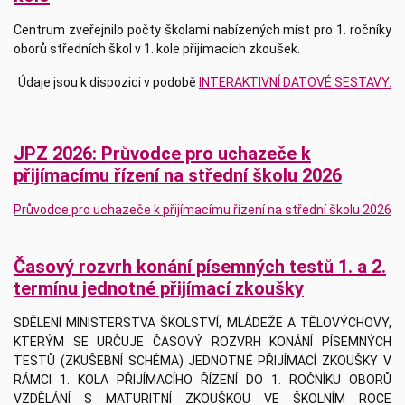
Centrum zveřejnilo počty školami nabízených míst pro 1. ročníky
oborů středních škol v 1. kole přijímacích zkoušek.
Údaje jsou k dispozici v podobě
INTERAKTIVNÍ DATOVÉ SESTAVY.
JPZ 2026: Průvodce pro uchazeče k
přijímacímu řízení na střední školu 2026
Průvodce pro uchazeče k přijímacímu řízení na střední školu 2026
Časový rozvrh konání písemných testů 1. a 2.
termínu jednotné přijímací zkoušky
SDĚLENÍ MINISTERSTVA ŠKOLSTVÍ, MLÁDEŽE A TĚLOVÝCHOVY,
KTERÝM SE URČUJE ČASOVÝ ROZVRH KONÁNÍ PÍSEMNÝCH
TESTŮ (ZKUŠEBNÍ SCHÉMA) JEDNOTNÉ PŘIJÍMACÍ ZKOUŠKY V
RÁMCI 1. KOLA PŘIJÍMACÍHO ŘÍZENÍ DO 1. ROČNÍKU OBORŮ
VZDĚLÁNÍ S MATURITNÍ ZKOUŠKOU VE ŠKOLNÍM ROCE