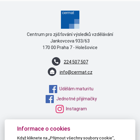
Centrum pro zjišťování výsledků vzdělávání
Jankovcova 933/63
170 00 Praha 7 - Holešovice
224 507 507
info@cermat.cz
Udělám maturitu
Jednotné přijímačky
Instagram
MŠMT
Informace o cookies
NPI ČR
Když kliknete na „Přijmout všechny soubory cookie“,