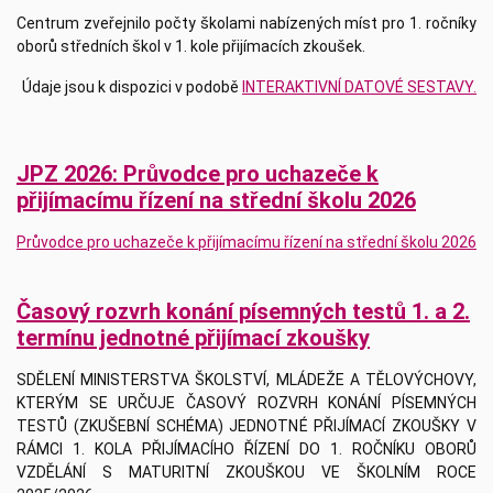
Centrum zveřejnilo počty školami nabízených míst pro 1. ročníky
oborů středních škol v 1. kole přijímacích zkoušek.
Údaje jsou k dispozici v podobě
INTERAKTIVNÍ DATOVÉ SESTAVY.
JPZ 2026: Průvodce pro uchazeče k
přijímacímu řízení na střední školu 2026
Průvodce pro uchazeče k přijímacímu řízení na střední školu 2026
Časový rozvrh konání písemných testů 1. a 2.
termínu jednotné přijímací zkoušky
SDĚLENÍ MINISTERSTVA ŠKOLSTVÍ, MLÁDEŽE A TĚLOVÝCHOVY,
KTERÝM SE URČUJE ČASOVÝ ROZVRH KONÁNÍ PÍSEMNÝCH
TESTŮ (ZKUŠEBNÍ SCHÉMA) JEDNOTNÉ PŘIJÍMACÍ ZKOUŠKY V
RÁMCI 1. KOLA PŘIJÍMACÍHO ŘÍZENÍ DO 1. ROČNÍKU OBORŮ
VZDĚLÁNÍ S MATURITNÍ ZKOUŠKOU VE ŠKOLNÍM ROCE