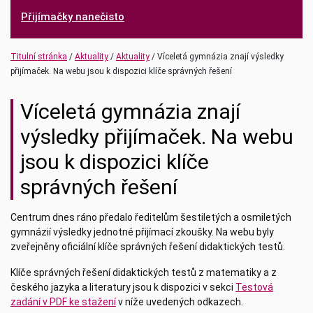
Přijímačky nanečisto
(current)
(current)
Titulní stránka
Aktuality
Aktuality
Víceletá gymnázia znají výsledky
přijímaček. Na webu jsou k dispozici klíče správných řešení
Víceletá gymnázia znají
výsledky přijímaček. Na webu
jsou k dispozici klíče
správných řešení
Centrum dnes ráno předalo ředitelům šestiletých a osmiletých
gymnázií výsledky jednotné přijímací zkoušky. Na webu byly
zveřejněny oficiální klíče správných řešení didaktických testů.
Klíče správných řešení didaktických testů z matematiky a z
českého jazyka a literatury jsou k dispozici v sekci
Testová
zadání v PDF ke stažení
v níže uvedených odkazech.