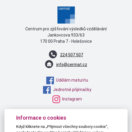
Centrum pro zjišťování výsledků vzdělávání
Jankovcova 933/63
170 00 Praha 7 - Holešovice
224 507 507
info@cermat.cz
Udělám maturitu
Jednotné přijímačky
Instagram
MŠMT
Informace o cookies
NPI ČR
Když kliknete na „Přijmout všechny soubory cookie“,